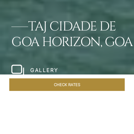
TAJ CIDADE DE
GOA HORIZON, GOA
GALLERY
CHECK RATES
LOCAL ATTRACTIONS
ROOMS & SUITES
OVERVIEW
Home
Hotels
Taj Cidade De Goa Horizon
/
/