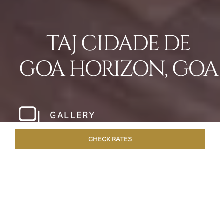
TAJ CIDADE DE
GOA HORIZON, GOA
GALLERY
CHECK RATES
LOCAL ATTRACTIONS
ROOMS & SUITES
OVERVIEW
Home
Hotels
Taj Cidade De Goa Horizon
/
/